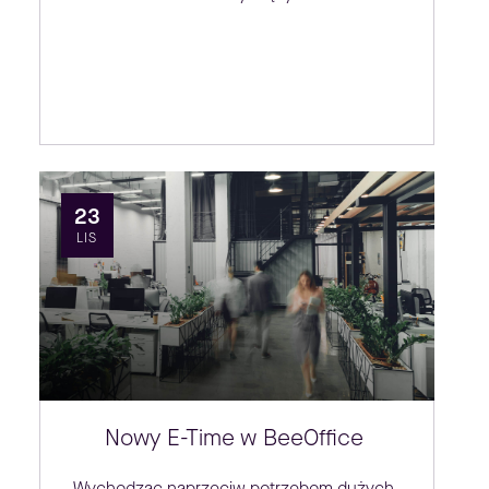
23
LIS
Nowy E-Time w BeeOffice
Wychodząc naprzeciw potrzebom dużych