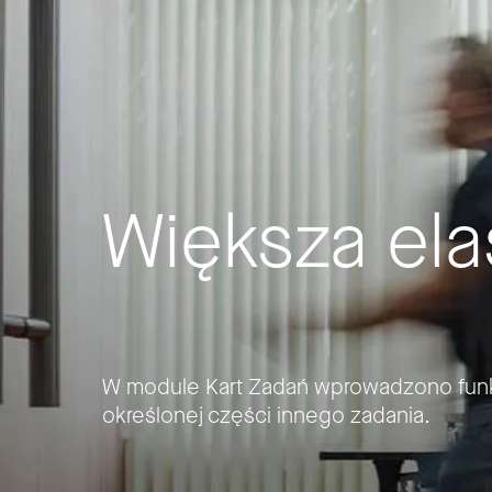
Większa ela
W module Kart Zadań wprowadzono funkc
określonej części innego zadania.