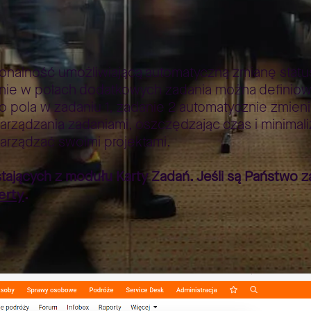
rt Zadań
nalność umożliwiającą automatyczną zmianę statu
nie w polach dodatkowych zadania można definiować
pola w zadaniu 1, zadanie 2 automatycznie zmienia 
arządzania zadaniami, oszczędzając czas i minimali
zarządzać swoimi projektami.
stających z modułu Karty Zadań. Jeśli są Państwo 
erty
.