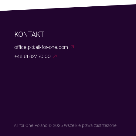
KONTAKT
office.pl@all-for-one.com
+48 61 827 70 00
All for One Poland © 2025 Wszelkie prawa zastrzeżone