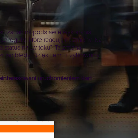
su zadań na podstawie wykonania
 reguły, które reagują na zmiany. Na
status na „w toku”. Ta zmiana
zując błędy. Dzięki temu użytkownicy
zainteresowani uruchomieniem Kart