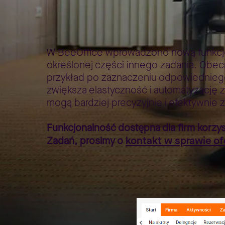
All for One Poland
Strona główna
Większa elastyczność Ka
>
>
W BeeOffice wprowadzono nową funkcjo
określonej części innego zadania. Obec
przykład po zaznaczeniu odpowiedniego 
zwiększa elastyczność i automatyzację z
mogą bardziej precyzyjnie i efektywnie 
Funkcjonalność dostępna dla firm korzy
kontakt w sprawie of
Zadań, prosimy o