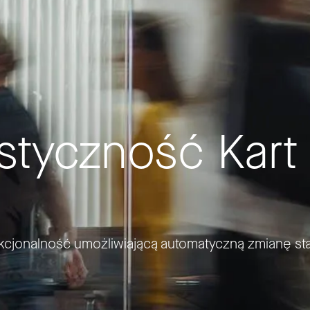
styczność Kart
jonalność umożliwiającą automatyczną zmianę st