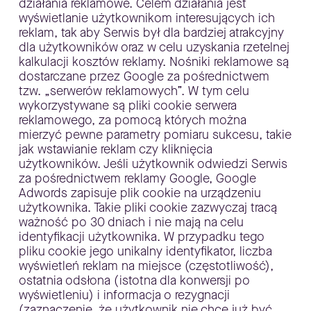
działania reklamowe. Celem działania jest
wyświetlanie użytkownikom interesujących ich
reklam, tak aby Serwis był dla bardziej atrakcyjny
dla użytkowników oraz w celu uzyskania rzetelnej
kalkulacji kosztów reklamy. Nośniki reklamowe są
dostarczane przez Google za pośrednictwem
tzw. „serwerów reklamowych”. W tym celu
wykorzystywane są pliki cookie serwera
reklamowego, za pomocą których można
mierzyć pewne parametry pomiaru sukcesu, takie
jak wstawianie reklam czy kliknięcia
użytkowników. Jeśli użytkownik odwiedzi Serwis
za pośrednictwem reklamy Google, Google
Adwords zapisuje plik cookie na urządzeniu
użytkownika. Takie pliki cookie zazwyczaj tracą
ważność po 30 dniach i nie mają na celu
identyfikacji użytkownika. W przypadku tego
pliku cookie jego unikalny identyfikator, liczba
wyświetleń reklam na miejsce (częstotliwość),
ostatnia odsłona (istotna dla konwersji po
wyświetleniu) i informacja o rezygnacji
(zaznaczenie, że użytkownik nie chce już być