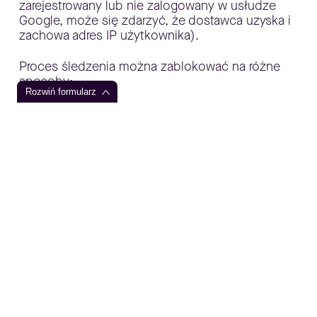
zarejestrowany lub nie zalogowany w usłudze
Google, może się zdarzyć, że dostawca uzyska i
zachowa adres IP użytkownika).
Proces śledzenia można zablokować na różne
sposoby:
Rozwiń formularz
a) poprzez odpowiednie ustawienie przeglądarki
internetowej, w szczególności poprzez
wyłączenie zewnętrznych plików cookie –
użytkownik nie będzie wówczas otrzymywać
żadnych reklam od zewnętrznych dostawców;
b) poprzez wyłączenie plików cookie do
śledzenia konwersji, poprzez ustawienie
przeglądarki tak, aby pliki cookie były blokowane
przez domenę „www.googleadservices.com",
https://safety.google/privacy/ads-and-data/?
hl=pl
, przy czym ustawienie to jest usuwane po
usunięciu plików cookie;