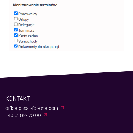
KONTAKT
office.pl@all-for-one.com
+48 61 827 70 00